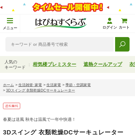
ログイン
カート
メニュー
人気の
柑気楼プレミスター
遮熱クールアップ
衣
キーワード
ホーム
>
生活雑貨･家電
>
生活家電
>
季節・空調家電
>
3Dスイング 衣類乾燥DCサーキュレーター
春夏は送風 秋冬は温風で一年中快適！
3Dスイング 衣類乾燥DCサーキュレーター