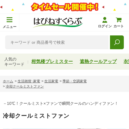
ログイン
カート
メニュー
人気の
柑気楼プレミスター
遮熱クールアップ
衣
キーワード
ホーム
>
生活雑貨･家電
>
生活家電
>
季節・空調家電
>
冷却クールミストファン
－10℃！クールミスト×ファンで瞬間クールのハンディファン！
冷却クールミストファン