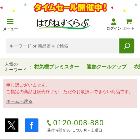
ログイン
カート
メニュー
人気の
柑気楼プレミスター
遮熱クールアップ
衣
キーワード
申し訳ございません。
ご指定の商品は販売終了か、ただ今お取扱いできない商品です。
ホームへ戻る
受付時間 9:30~17:00 月～土曜日