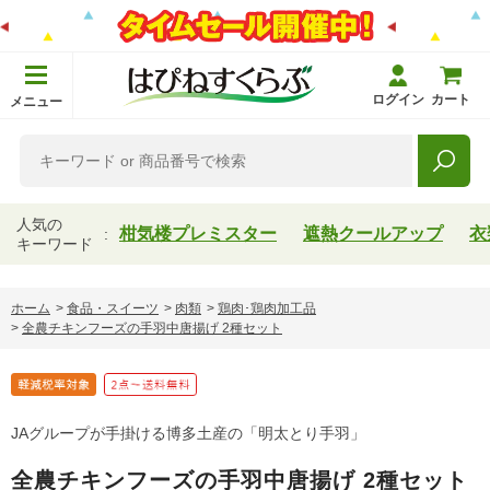
ログイン
カート
メニュー
人気の
柑気楼プレミスター
遮熱クールアップ
衣
キーワード
ホーム
>
食品・スイーツ
>
肉類
>
鶏肉･鶏肉加工品
>
全農チキンフーズの手羽中唐揚げ 2種セット
JAグループが手掛ける博多土産の「明太とり手羽」
全農チキンフーズの手羽中唐揚げ 2種セット