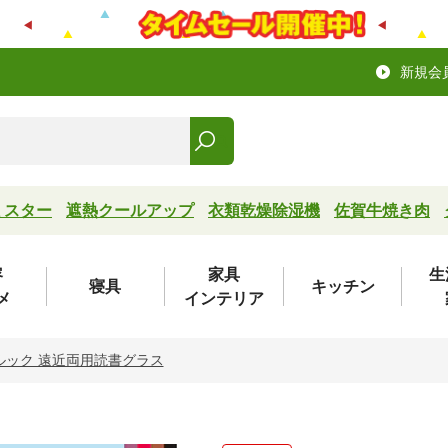
新規会
ミスター
遮熱クールアップ
衣類乾燥除湿機
佐賀牛焼き肉
容
家具
生
寝具
キッチン
メ
インテリア
ルック 遠近両用読書グラス