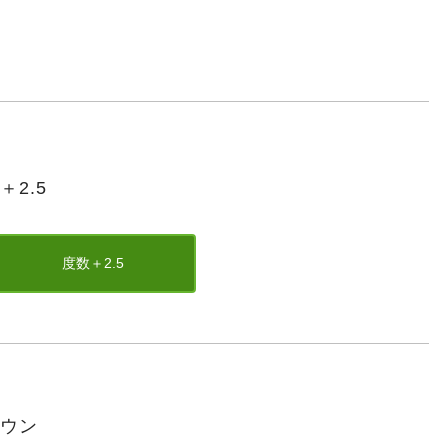
2.5
度数＋2.5
ラウン