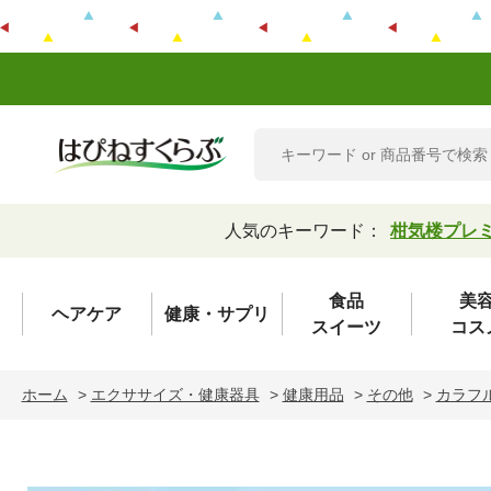
人気のキーワード：
柑気楼プレ
食品
美
ヘアケア
健康・サプリ
スイーツ
コス
ホーム
>
エクササイズ・健康器具
>
健康用品
>
その他
>
カラフ