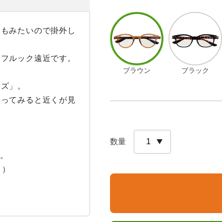
くもみたいので掛外し
フルック遠近です。

ブラウン
ブラック
ズ」。

使ってみると近くが見
数量
。

）
