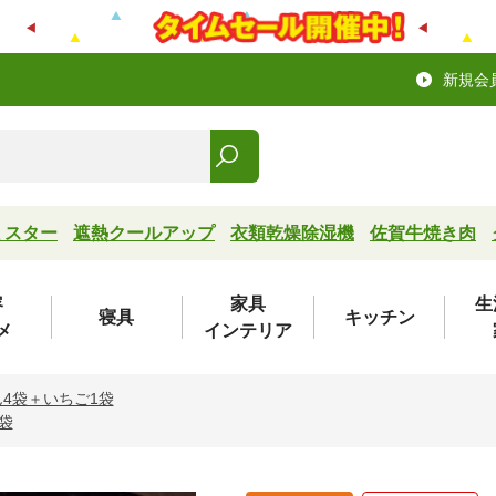
新規会
ミスター
遮熱クールアップ
衣類乾燥除湿機
佐賀牛焼き肉
容
家具
生
寝具
キッチン
メ
インテリア
ん4袋＋いちご1袋
袋