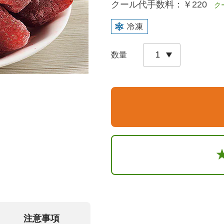
クール代手数料：
￥220
クー
数量
注意事項