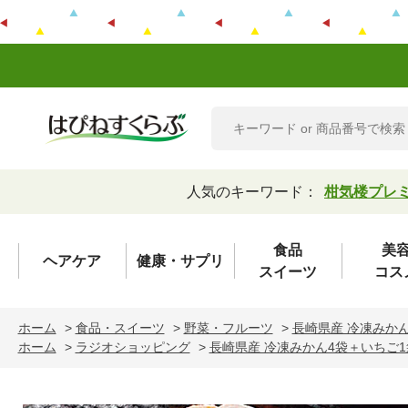
人気のキーワード：
柑気楼プレ
食品
美
ヘアケア
健康・サプリ
スイーツ
コス
ホーム
>
食品・スイーツ
>
野菜・フルーツ
>
長崎県産 冷凍みか
ホーム
>
ラジオショッピング
>
長崎県産 冷凍みかん4袋＋いちご1