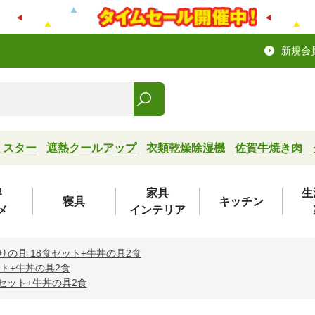
新規会
ミスター
遮熱クールアップ
衣類乾燥除湿機
佐賀牛焼き肉
容
家具
生
寝具
キッチン
メ
インテリア
りの具 18食セット+牛丼の具2食
ット+牛丼の具2食
食セット+牛丼の具2食