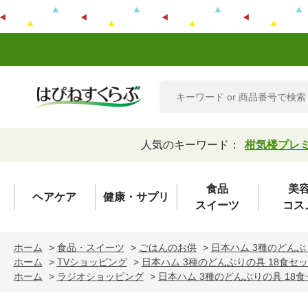
人気のキーワード：
柑気楼プレ
食品
美
ヘアケア
健康・サプリ
スイーツ
コス
ホーム
>
食品・スイーツ
>
ごはんのお供
>
日本ハム 3種のどんぶ
ホーム
>
TVショッピング
>
日本ハム 3種のどんぶりの具 18食セ
ホーム
>
ラジオショッピング
>
日本ハム 3種のどんぶりの具 18