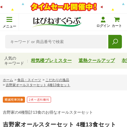
ログイン
カート
メニュー
人気の
柑気楼プレミスター
遮熱クールアップ
衣
キーワード
ホーム
>
食品・スイーツ
>
こだわりの逸品
>
吉野家オールスターセット 4種13食セット
吉野家の4種類計13食のお得なオールスターセット
吉野家オールスターセット 4種13食セット