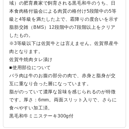
域）の肥育農家で飼育される黒毛和牛のうち、日
本食肉格付協会による肉質の格付け5段階中の5等
級と4等級を満たした上で、霜降りの度合いを示す
脂肪交雑（BMS）12段階中の7段階以上をクリア
したもの。

※3等級以下は佐賀牛とは言えません。佐賀県産牛
肉となります。

佐賀牛焼肉タレ漬け

■使用部位について

バラ肉は牛のお腹の部分の肉で、赤身と脂身が交
互に重なり合った層になっています。

脂がのっていて濃厚な旨味を感じられるのが特徴
です。厚さ：6mm。両面スリット入りで、さらに
食べやすい加工済。

黒毛和牛ミニステーキ300g付