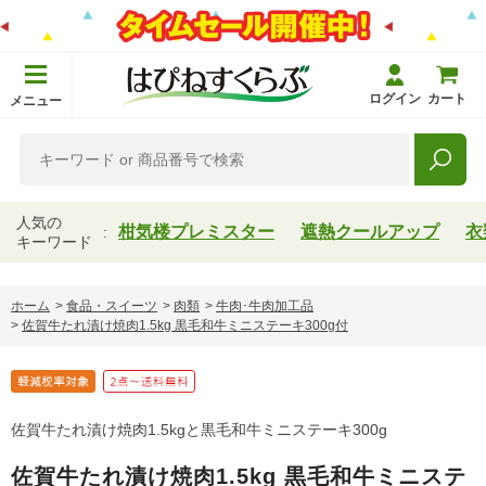
ログイン
カート
メニュー
人気の
柑気楼プレミスター
遮熱クールアップ
衣
キーワード
ホーム
>
食品・スイーツ
>
肉類
>
牛肉･牛肉加工品
>
佐賀牛たれ漬け焼肉1.5kg 黒毛和牛ミニステーキ300g付
佐賀牛たれ漬け焼肉1.5kgと黒毛和牛ミニステーキ300g
佐賀牛たれ漬け焼肉1.5kg 黒毛和牛ミニステ