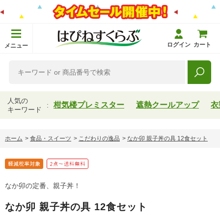
ログイン
カート
メニュー
人気の
柑気楼プレミスター
遮熱クールアップ
衣
キーワード
ホーム
>
食品・スイーツ
>
こだわりの逸品
>
なか卯 親子丼の具 12食セット
なか卯の定番、親子丼！
なか卯 親子丼の具 12食セット