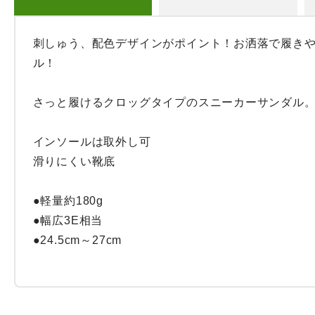
刺しゅう、配色デザインがポイント！お洒落で履き
ル！

さっと履けるクロッグタイプのスニーカーサンダル。
インソールは取外し可

滑りにくい靴底

●軽量約180g

●幅広3E相当

●24.5cm～27cm