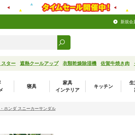
新規会
ミスター
遮熱クールアップ
衣類乾燥除湿機
佐賀牛焼き肉
容
家具
生
寝具
キッチン
メ
インテリア
・ホンダ スニーカーサンダル