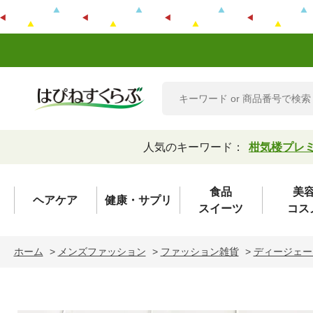
人気のキーワード：
柑気楼プレ
食品
美
ヘアケア
健康・サプリ
スイーツ
コス
ホーム
>
メンズファッション
>
ファッション雑貨
>
ディージェー