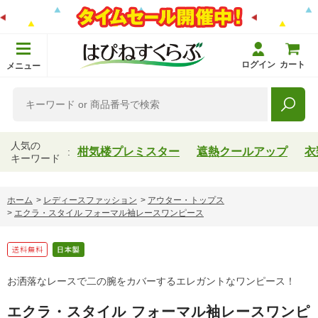
ログイン
カート
メニュー
人気の
柑気楼プレミスター
遮熱クールアップ
衣
キーワード
ホーム
>
レディースファッション
>
アウター・トップス
>
エクラ・スタイル フォーマル袖レースワンピース
お洒落なレースで二の腕をカバーするエレガントなワンピース！
エクラ・スタイル フォーマル袖レースワンピ