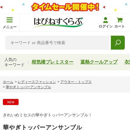
ログイン
カート
メニュー
人気の
柑気楼プレミスター
遮熱クールアップ
衣
キーワード
ホーム
>
レディースファッション
>
アウター・トップス
>
華やぎトッパーアンサンブル
きれいめミセスの華やぎトッパーアンサンブル！
華やぎトッパーアンサンブル