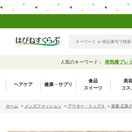
人気のキーワード：
柑気楼プレ
食品
美
ヘアケア
健康・サプリ
スイーツ
コス
ホーム
>
メンズファッション
>
アウター・トップス
>
楽着 広島