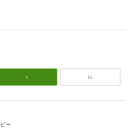
L
LL
イビー