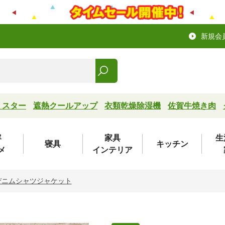
新規会
ミスター
遮熱クールアップ
衣類乾燥除湿機
佐賀牛焼き肉
容
家具
生
寝具
キッチン
メ
インテリア
デニムシャツジャケット