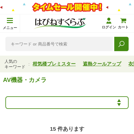
ログイン
カート
メニュー
人気の
柑気楼プレミスター
遮熱クールアップ
衣
キーワード
AV機器・カメラ
15
件あります