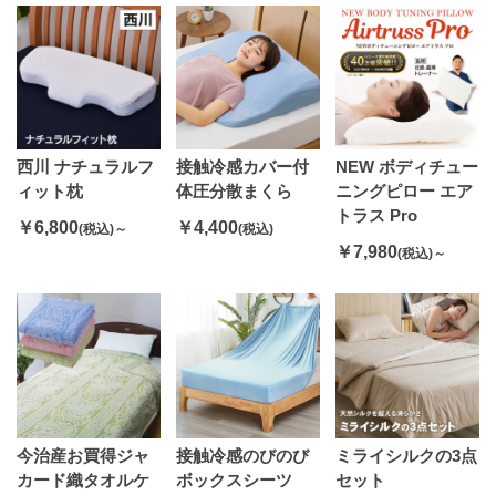
西川 ナチュラルフ
接触冷感カバー付
NEW ボディチュー
ィット枕
体圧分散まくら
ニングピロー エア
トラス Pro
￥6,800
￥4,400
(税込)～
(税込)
￥7,980
(税込)～
今治産お買得ジャ
接触冷感のびのび
ミライシルクの3点
カード織タオルケ
ボックスシーツ
セット