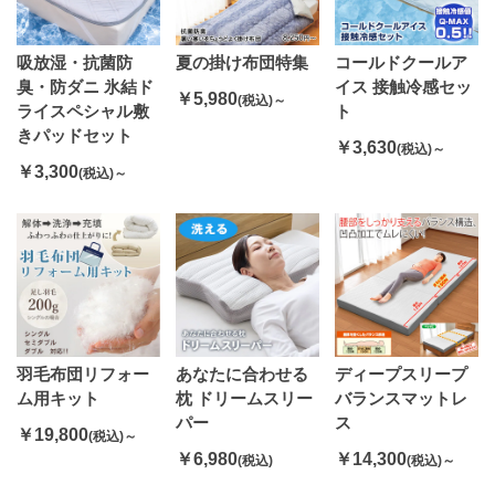
吸放湿・抗菌防
夏の掛け布団特集
コールドクールア
臭・防ダニ 氷結ド
イス 接触冷感セッ
￥5,980
(税込)～
ライスペシャル敷
ト
きパッドセット
￥3,630
(税込)～
￥3,300
(税込)～
羽毛布団リフォー
あなたに合わせる
ディープスリープ
ム用キット
枕 ドリームスリー
バランスマットレ
パー
ス
￥19,800
(税込)～
￥6,980
￥14,300
(税込)
(税込)～