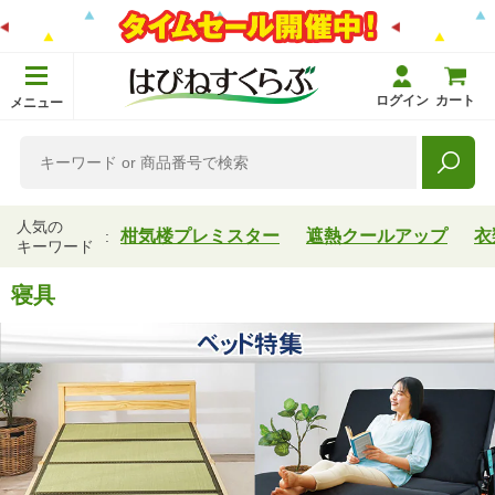
ログイン
カート
メニュー
人気の
柑気楼プレミスター
遮熱クールアップ
衣
キーワード
寝具