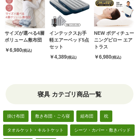
サイズが選べる4層
インテックスお手
NEW ボディチュー
ボリューム敷布団
軽エアーベッド5点
ニングピロー エア
セット
トラス
￥6,980
(税込)
￥4,389
￥6,980
(税込)
(税込)
寝具 カテゴリ商品一覧
掛け布団
敷き布団・ごろ寝
組布団
枕
タオルケット・キルトケット
シーツ・カバー・敷きパッド