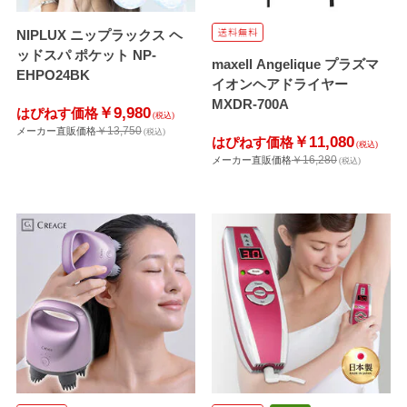
NIPLUX ニップラックス ヘ
ッドスパ ポケット NP-
maxell Angelique プラズマ
EHPO24BK
イオンヘアドライヤー
MXDR-700A
￥9,980
はぴねす価格
(税込)
￥13,750
メーカー直販価格
(税込)
￥11,080
はぴねす価格
(税込)
￥16,280
メーカー直販価格
(税込)