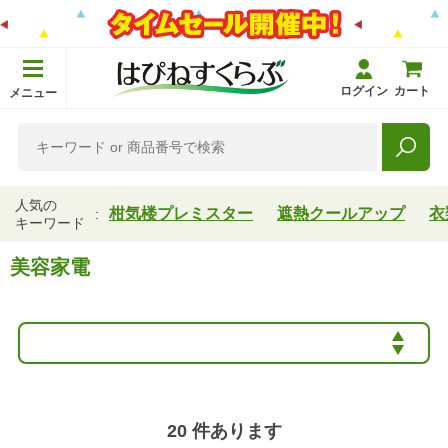
ログイン
カート
メニュー
人気の
柑気楼プレミスター
遮熱クールアップ
衣
キーワード
美容家電
20
件あります