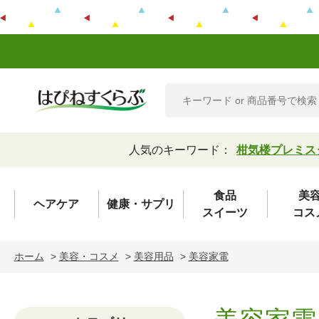
人気のキーワード：
柑気楼プレミス
食品
美
ヘアケア
健康・サプリ
スイーツ
コス
ホーム
>
美容・コスメ
>
美容用品
>
美容家電