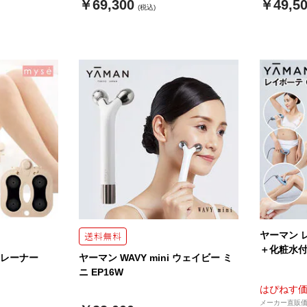
￥69,300
￥49,5
(税込)
ヤーマン レ
＋化粧水
トレーナー
ヤーマン WAVY mini ウェイビー ミ
ニ EP16W
はぴねす
メーカー直販