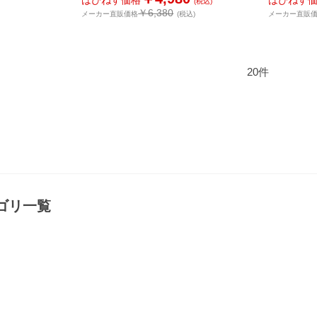
はぴねす価格
はぴねす
(税込)
￥6,380
メーカー直販価格
(税込)
メーカー直販
20
件
ゴリ一覧