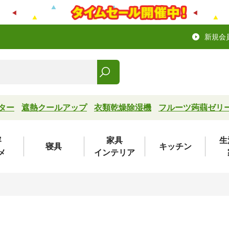
新規会
ター
遮熱クールアップ
衣類乾燥除湿機
フルーツ蒟蒻ゼリ
容
家具
生
寝具
キッチン
メ
インテリア