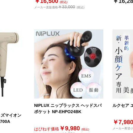
￥16,500
￥16,2
(税込)
￥33,000
メーカー直販価格
(税込)
NIPLUX ニップラックス ヘッドスパ
ルクセア 
ポケット NP-EHPO24BK
 プラズマイオン
￥7,98
700A
￥9,980
はぴねす価格
メーカー希望
(税込)