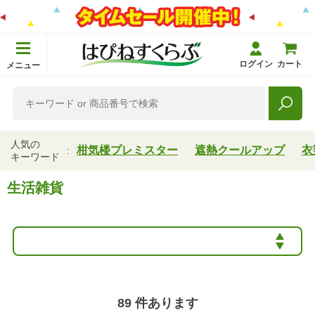
ログイン
カート
メニュー
人気の
柑気楼プレミスター
遮熱クールアップ
衣
キーワード
生活雑貨
89
件あります