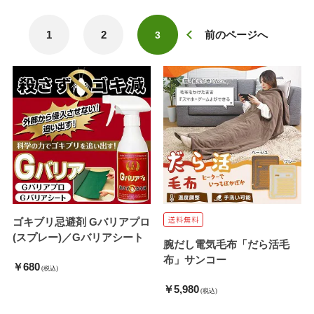
1
2
前のページへ
3
ゴキブリ忌避剤 Gバリアプロ
(スプレー)／Gバリアシート
腕だし電気毛布「だら活毛
布」サンコー
￥680
(税込)
￥5,980
(税込)