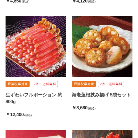
￥4,860
￥4,120
(税込)
(税込)
生ずわいフルポーション 約
海老蓮根挟み揚げ 5袋セット
800g
￥3,680
(税込)
￥12,400
(税込)