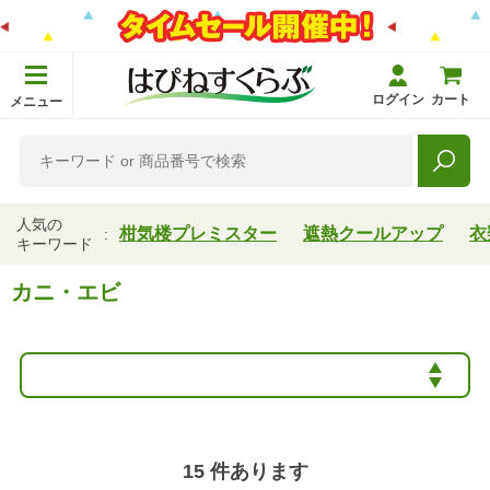
ログイン
カート
メニュー
人気の
柑気楼プレミスター
遮熱クールアップ
衣
キーワード
カニ・エビ
15
件あります