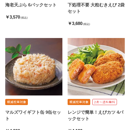
海老天ぷら 6パックセット
下処理不要 大粒むきえび 2袋
セット
￥3,570
(税込)
￥3,680
(税込)
マルズワイギフト缶 9缶セッ
レンジで簡単！えびカツ 4パ
ト
ックセット