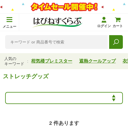
ログイン
カート
メニュー
人気の
柑気楼プレミスター
遮熱クールアップ
衣
キーワード
ストレッチグッズ
2
件あります