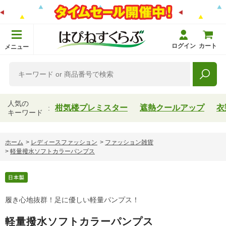
ログイン
カート
メニュー
人気の
柑気楼プレミスター
遮熱クールアップ
衣
キーワード
ホーム
>
レディースファッション
>
ファッション雑貨
>
軽量撥水ソフトカラーパンプス
履き心地抜群！足に優しい軽量パンプス！
軽量撥水ソフトカラーパンプス