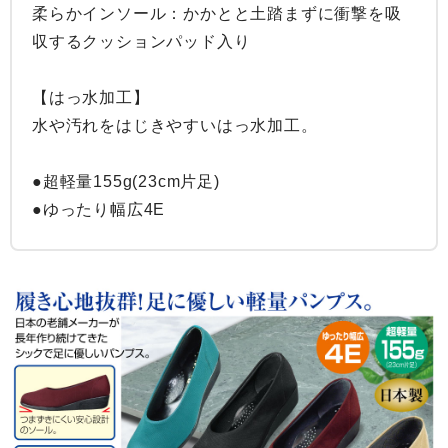
柔らかインソール：かかとと土踏まずに衝撃を吸
収するクッションパッド入り

【はっ水加工】

水や汚れをはじきやすいはっ水加工。

●超軽量155g(23cm片足)

●ゆったり幅広4E