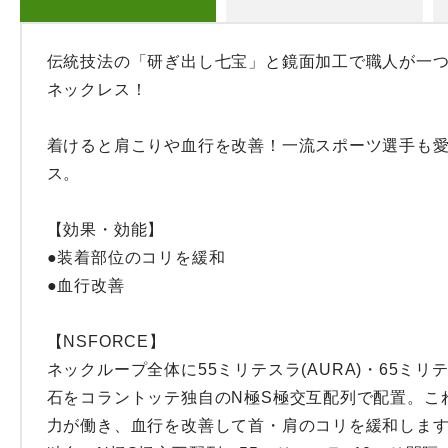
伝統技法の「研ぎ出し七宝」と鏡面加工で職人が一
ネックレス！

着けると肩こりや血行を改善！一流スポーツ選手も
ス。

【効果・効能】

●装着部位のコリを緩和 

●血行改善

【NSFORCE】

ネックループ全体に55ミリテスラ(AURA)・65ミリテ
石をコラントッテ独自のN極S極交互配列で配置。こ
力が働き、血行を改善して首・肩のコリを緩和します