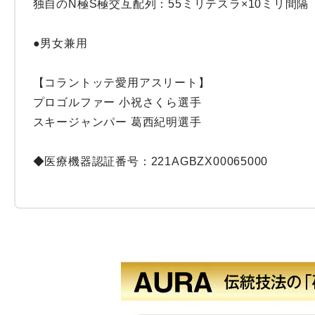
独自のN極S極交互配列：55ミリテスラ×10ミリ間隔

●男女兼用

【コラントッテ愛用アスリート】

プロゴルファー 小祝さくら選手

スキージャンパー 葛西紀明選手

◆医療機器認証番号：221AGBZX00065000