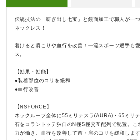
伝統技法の「研ぎ出し七宝」と鏡面加工で職人が一
ネックレス！

着けると肩こりや血行を改善！一流スポーツ選手も
ス。

【効果・効能】

●装着部位のコリを緩和 

●血行改善

【NSFORCE】

ネックループ全体に55ミリテスラ(AURA)・65ミリテ
石をコラントッテ独自のN極S極交互配列で配置。こ
力が働き、血行を改善して首・肩のコリを緩和します