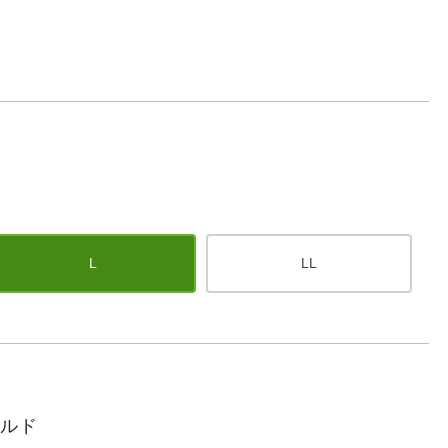
L
LL
ールド