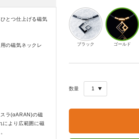
つひとつ仕上げる磁気
ブラック
ゴールド
愛用の磁気ネックレ
数量
スラ(αARAN)の磁
れにより広範囲に磁
。
