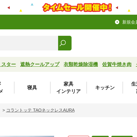
新規会
ミスター
遮熱クールアップ
衣類乾燥除湿機
佐賀牛焼き肉
容
家具
生
寝具
キッチン
メ
インテリア
>
コラントッテ TAOネックレスAURA