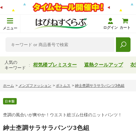
ログイン
カート
メニュー
人気の
柑気楼プレミスター
遮熱クールアップ
衣
キーワード
ホーム
>
メンズファッション
>
ボトムス
>
紳士杢調サラサラパンツ3色組
杢調の風合いが爽やか！ウエスト総ゴム仕様のニットパンツ！
紳士杢調サラサラパンツ3色組