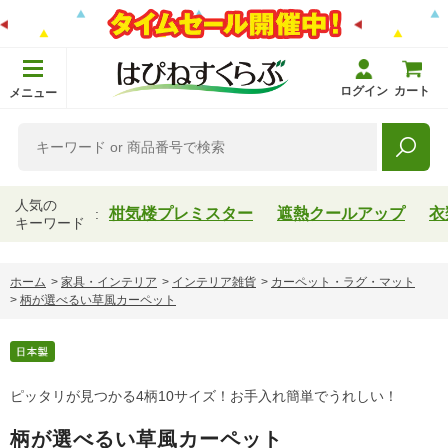
ログイン
カート
メニュー
人気の
柑気楼プレミスター
遮熱クールアップ
衣
キーワード
ホーム
>
家具・インテリア
>
インテリア雑貨
>
カーペット・ラグ・マット
>
柄が選べるい草風カーペット
ピッタリが見つかる4柄10サイズ！お手入れ簡単でうれしい！
柄が選べるい草風カーペット