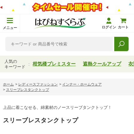
ログイン
カート
メニュー
人気の
柑気楼プレミスター
遮熱クールアップ
衣
キーワード
ホーム
>
レディースファッション
>
インナー・ホームウェア
>
スリーブレスタンクトップ
上品に着こなせる、綿素材のノースリーブタンクトップ！
スリーブレスタンクトップ