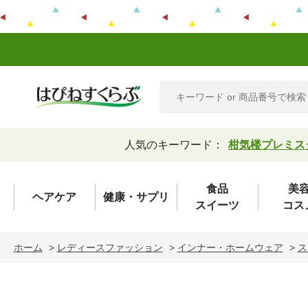
人気のキーワード：
柑気楼プレミス
食品
美
ヘアケア
健康・サプリ
スイーツ
コス
ホーム
>
レディースファッション
>
インナー・ホームウェア
>
ス