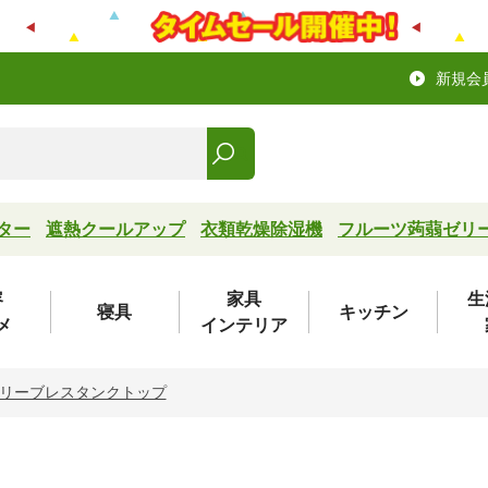
新規会
ター
遮熱クールアップ
衣類乾燥除湿機
フルーツ蒟蒻ゼリ
容
家具
生
寝具
キッチン
メ
インテリア
リーブレスタンクトップ