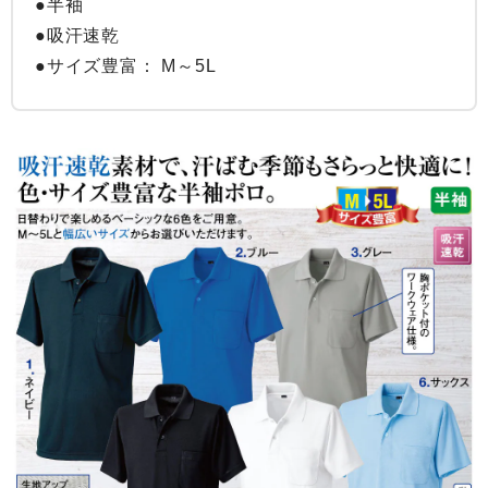
●半袖

●吸汗速乾

●サイズ豊富： M～5L