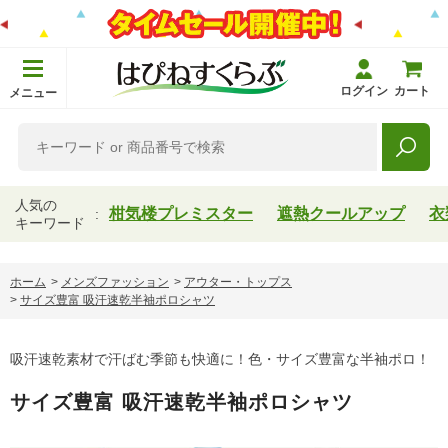
ログイン
カート
メニュー
人気の
柑気楼プレミスター
遮熱クールアップ
衣
キーワード
ホーム
>
メンズファッション
>
アウター・トップス
>
サイズ豊富 吸汗速乾半袖ポロシャツ
吸汗速乾素材で汗ばむ季節も快適に！色・サイズ豊富な半袖ポロ！
サイズ豊富 吸汗速乾半袖ポロシャツ