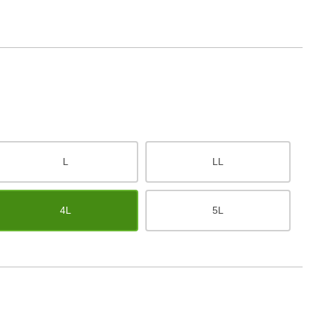
L
LL
4L
5L