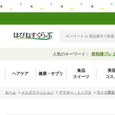
人気のキーワード：
柑気楼プレ
食品
美
ヘアケア
健康・サプリ
スイーツ
コス
ホーム
>
メンズファッション
>
アウター・トップス
>
サイズ豊富