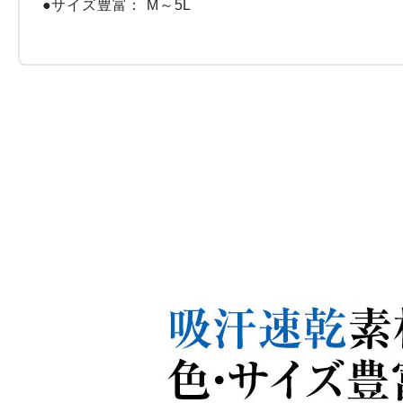
●サイズ豊富： M～5L