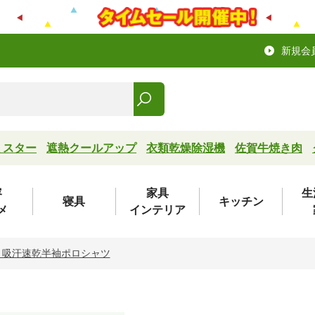
新規会
ミスター
遮熱クールアップ
衣類乾燥除湿機
佐賀牛焼き肉
容
家具
生
寝具
キッチン
メ
インテリア
 吸汗速乾半袖ポロシャツ