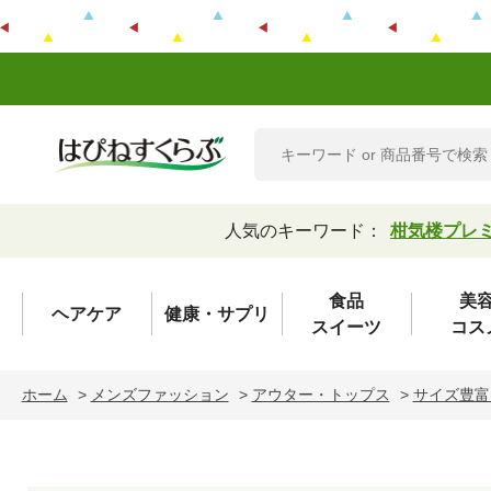
人気のキーワード：
柑気楼プレ
食品
美
ヘアケア
健康・サプリ
スイーツ
コス
ホーム
>
メンズファッション
>
アウター・トップス
>
サイズ豊富