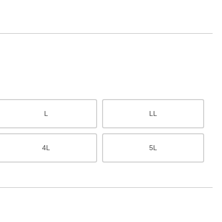
L
LL
4L
5L