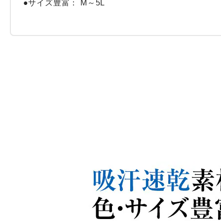
●サイズ豊富： M～5L