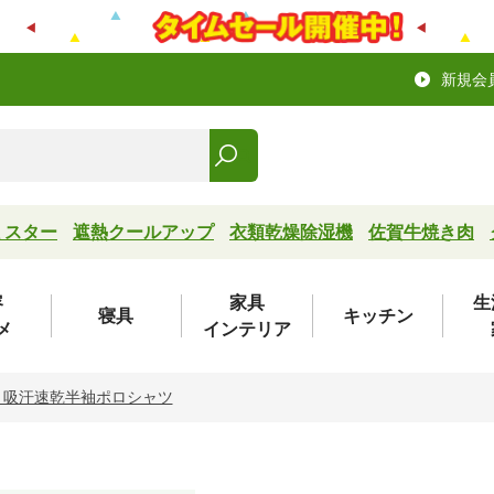
新規会
ミスター
遮熱クールアップ
衣類乾燥除湿機
佐賀牛焼き肉
容
家具
生
寝具
キッチン
メ
インテリア
 吸汗速乾半袖ポロシャツ