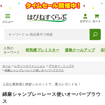
ログイン
カート
メニュー
人気の
柑気楼プレミスター
遮熱クールアップ
衣
キーワード
ホーム
>
レディースファッション
>
アウター・トップス
>
綿麻シャンブレーレース使いオーバーブラウス
上品な素材感と絶妙シルエットで、夏エレガントを！
綿麻シャンブレーレース使いオーバーブラウ
ス