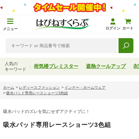
ログイン
カート
メニュー
人気の
柑気楼プレミスター
遮熱クールアップ
衣
キーワード
ホーム
>
レディースファッション
>
インナー・ホームウェア
>
吸水パッド専用レースショーツ3色組
吸水パッドのズレを気にせずアクティブに！
吸水パッド専用レースショーツ3色組