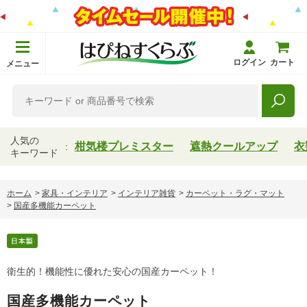
ログイン
カート
メニュー
人気の
柑気楼プレミスター
遮熱クールアップ
衣
キーワード
ホーム
>
家具・インテリア
>
インテリア雑貨
>
カーペット・ラグ・マット
>
国産多機能カーペット
衛生的！機能性に優れた安心の国産カーペット！
国産多機能カーペット