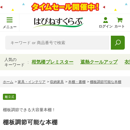
ログイン
カート
メニュー
人気の
柑気楼プレミスター
遮熱クールアップ
衣
キーワード
ホーム
>
家具・インテリア
>
収納家具
>
本棚・書棚
>
棚板調節可能な本棚
棚板調節できる大容量本棚！
棚板調節可能な本棚