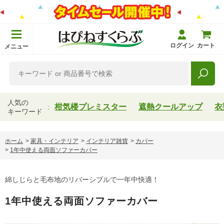
ログイン
カート
メニュー
人気の
柑気楼プレミスター
遮熱クールアップ
衣
キーワード
ホーム
>
家具・インテリア
>
インテリア雑貨
>
カバー
>
1年中使える両面ソファーカバー
綿しじらと毛布地のリバーシブルで一年中快適！
1年中使える両面ソファーカバー