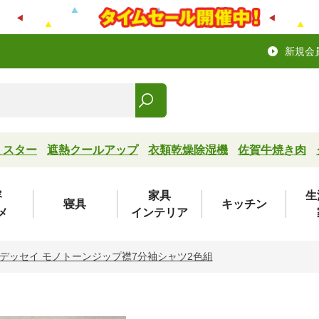
新規会
ミスター
遮熱クールアップ
衣類乾燥除湿機
佐賀牛焼き肉
容
家具
生
寝具
キッチン
メ
インテリア
デッセイ モノトーンジップ襟7分袖シャツ2色組