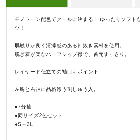
モノトーン配色でクールに決まる！ ゆったりソフト
ツ！

肌触りが良く清涼感のある針抜き素材を使用。

脱ぎ着が楽なハーフジップ襟で、首元すっきり。

レイヤード仕立ての袖口もポイント。

左胸と右袖に品格漂う刺しゅう入。

●7分袖

●同サイズ2色セット

●S～3L