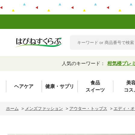
人気のキーワード：
柑気楼プレ
食品
美
ヘアケア
健康・サプリ
スイーツ
コス
ホーム
>
メンズファッション
>
アウター・トップス
>
エディ・オ