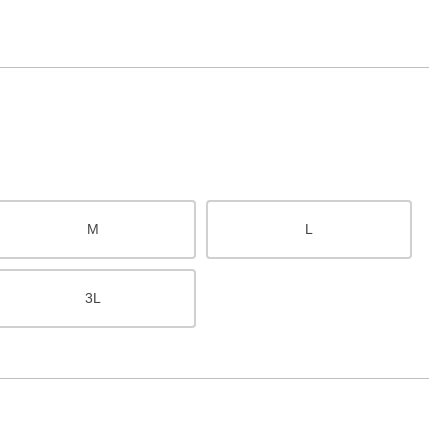
M
L
3L