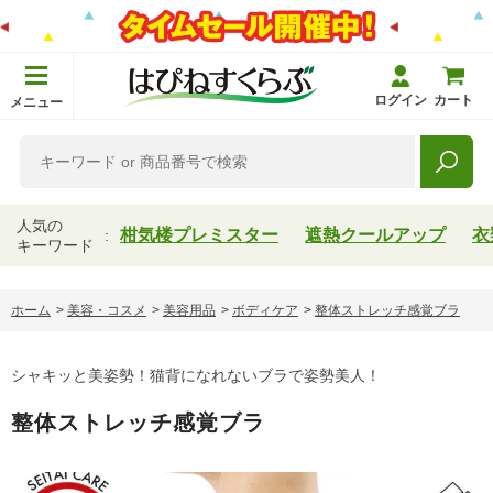
ログイン
カート
メニュー
人気の
柑気楼プレミスター
遮熱クールアップ
衣
キーワード
ホーム
>
美容・コスメ
>
美容用品
>
ボディケア
>
整体ストレッチ感覚ブラ
シャキッと美姿勢！猫背になれないブラで姿勢美人！
整体ストレッチ感覚ブラ