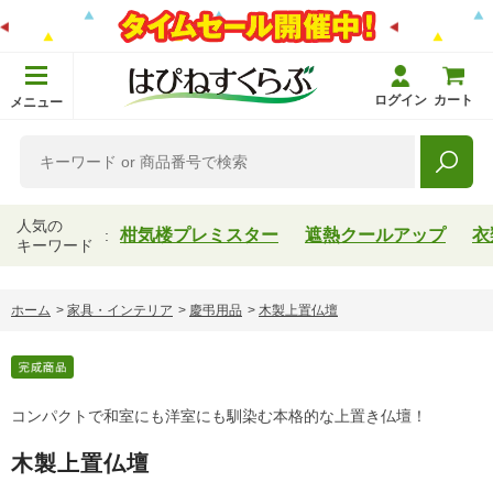
ログイン
カート
メニュー
人気の
柑気楼プレミスター
遮熱クールアップ
衣
キーワード
ホーム
>
家具・インテリア
>
慶弔用品
>
木製上置仏壇
コンパクトで和室にも洋室にも馴染む本格的な上置き仏壇！
木製上置仏壇