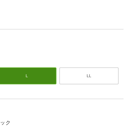
L
LL
ラック