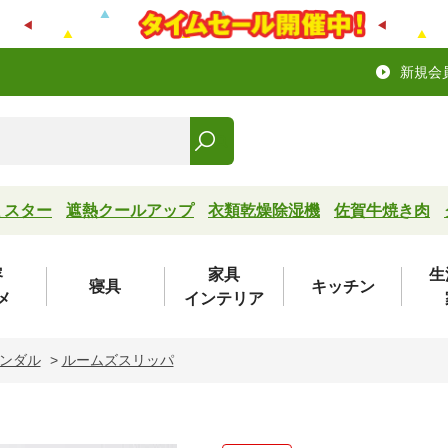
新規会
ミスター
遮熱クールアップ
衣類乾燥除湿機
佐賀牛焼き肉
容
家具
生
寝具
キッチン
メ
インテリア
ンダル
>
ルームズスリッパ