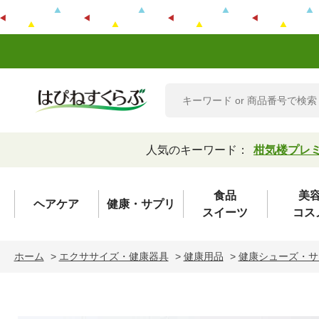
人気のキーワード：
柑気楼プレ
食品
美
ヘアケア
健康・サプリ
スイーツ
コス
ホーム
>
エクササイズ・健康器具
>
健康用品
>
健康シューズ・サ