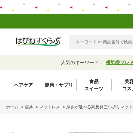
人気のキーワード：
柑気楼プレ
食品
美
ヘアケア
健康・サプリ
スイーツ
コス
ホーム
>
寝具
>
マットレス
>
厚さが選べる高反発三つ折りマット