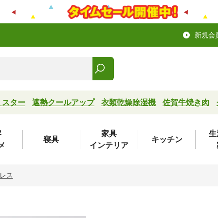
新規会
ミスター
遮熱クールアップ
衣類乾燥除湿機
佐賀牛焼き肉
容
家具
生
寝具
キッチン
メ
インテリア
レス