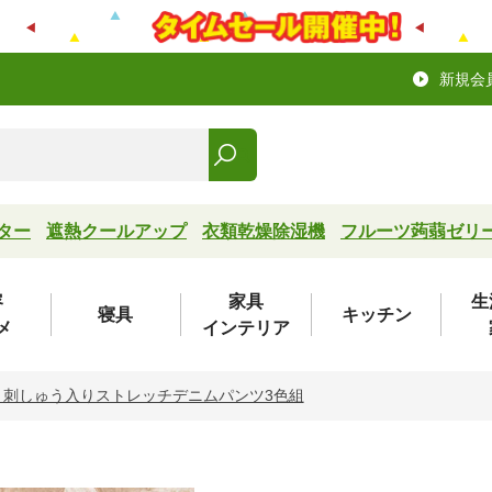
新規会
ター
遮熱クールアップ
衣類乾燥除湿機
フルーツ蒟蒻ゼリ
容
家具
生
寝具
キッチン
メ
インテリア
 刺しゅう入りストレッチデニムパンツ3色組