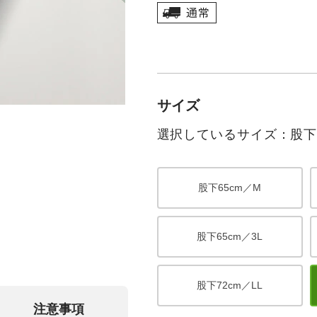
サイズ
選択しているサイズ：股下7
股下65cm／M
股下65cm／3L
股下72cm／LL
注意事項