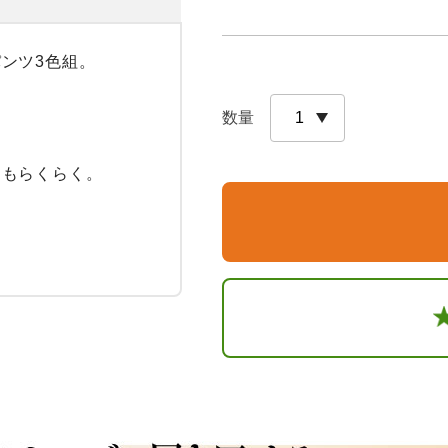
ツ3色組。

数量
もらくらく。
