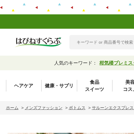
人気のキーワード：
柑気楼プレミス
食品
美
ヘアケア
健康・サプリ
スイーツ
コス
ホーム
>
メンズファッション
>
ボトムス
>
サルーンエクスプレス