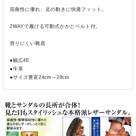
屈曲性に優れ、足の動きに快適フィット。

2WAYで履ける可動式かかとベルト付。

滑りにくい靴底

●幅広4E

●牛革

●サイズ豊富24cm～28cm