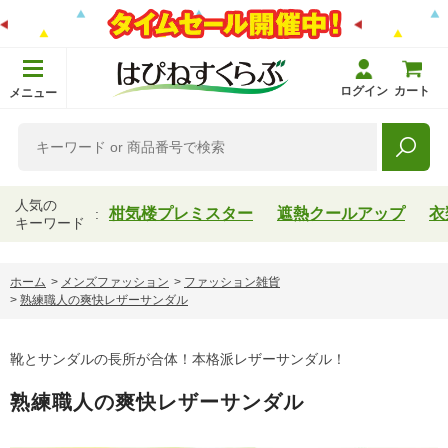
ログイン
カート
メニュー
人気の
柑気楼プレミスター
遮熱クールアップ
衣
キーワード
ホーム
>
メンズファッション
>
ファッション雑貨
>
熟練職人の爽快レザーサンダル
靴とサンダルの長所が合体！本格派レザーサンダル！
熟練職人の爽快レザーサンダル