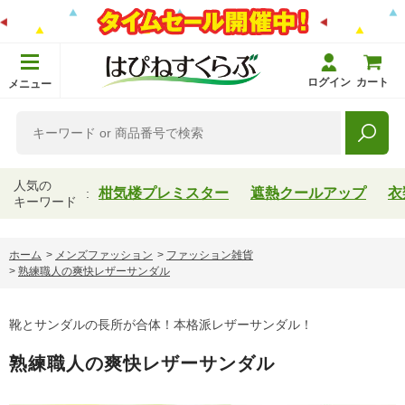
ログイン
カート
メニュー
人気の
柑気楼プレミスター
遮熱クールアップ
衣
キーワード
ホーム
>
メンズファッション
>
ファッション雑貨
>
熟練職人の爽快レザーサンダル
靴とサンダルの長所が合体！本格派レザーサンダル！
熟練職人の爽快レザーサンダル