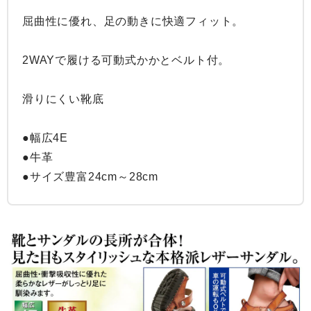
屈曲性に優れ、足の動きに快適フィット。

2WAYで履ける可動式かかとベルト付。

滑りにくい靴底

●幅広4E

●牛革

●サイズ豊富24cm～28cm