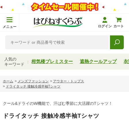
ログイン
カート
メニュー
人気の
柑気楼プレミスター
遮熱クールアップ
衣
キーワード
ホーム
>
メンズファッション
>
アウター・トップス
>
ドライタッチ 接触冷感半袖Tシャツ
クール&ドライのW機能で、汗ばむ季節に大活躍のTシャツ！
ドライタッチ 接触冷感半袖Tシャツ