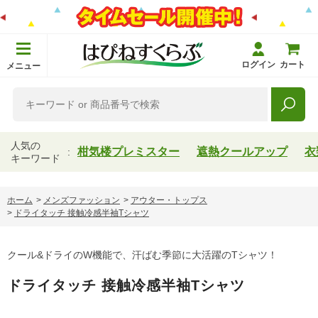
ログイン
カート
メニュー
人気の
柑気楼プレミスター
遮熱クールアップ
衣
キーワード
ホーム
>
メンズファッション
>
アウター・トップス
>
ドライタッチ 接触冷感半袖Tシャツ
クール&ドライのW機能で、汗ばむ季節に大活躍のTシャツ！
ドライタッチ 接触冷感半袖Tシャツ