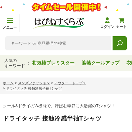
ログイン
カート
メニュー
人気の
柑気楼プレミスター
遮熱クールアップ
衣
キーワード
ホーム
>
メンズファッション
>
アウター・トップス
>
ドライタッチ 接触冷感半袖Tシャツ
クール&ドライのW機能で、汗ばむ季節に大活躍のTシャツ！
ドライタッチ 接触冷感半袖Tシャツ