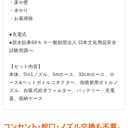
・床や壁

・水やり

・お墓掃除

●充電式

●節水効果68％ ※一般財団法人 日本文化用品安全
試験所調べ

【セット内容】

本体、5in1ノズル、5mホース、33cmホース、ホ
ース&ペットボトルコネクター、泡噴射用ボトルノ
ズル、自吸式給水フィルター、バッテリー・充電
器、収納ケース