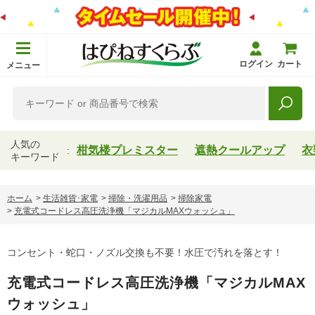
ログイン
カート
メニュー
人気の
柑気楼プレミスター
遮熱クールアップ
衣
キーワード
ホーム
>
生活雑貨･家電
>
掃除・洗濯用品
>
掃除家電
>
充電式コードレス高圧洗浄機「マジカルMAXウォッシュ」
コンセント・蛇口・ノズル交換も不要！水圧で汚れを落とす！
充電式コードレス高圧洗浄機「マジカルMAX
ウォッシュ」