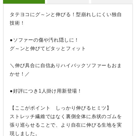
タテヨコにグ～ンと伸びる！型崩れしにくい独自
技術！

●ソファーの傷や汚れ隠しに！

グ～ンと伸びてピタッとフィット

＼伸び具合に自信ありハイバックソファーもおま
かせ！／

●好評につき1人掛け用新登場！

【ここがポイント　しっかり伸びるヒミツ】

ストレッチ繊維ではなく裏側全体に糸状のゴムを
張り巡らせることで、より自在に伸びる生地を実
現しました。
