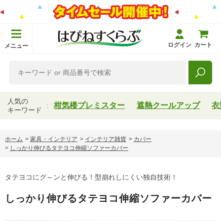
ログイン
カート
メニュー
人気の
柑気楼プレミスター
遮熱クールアップ
衣
キーワード
ホーム
>
家具・インテリア
>
インテリア雑貨
>
カバー
>
しっかり伸びるタテヨコ伸縮ソファーカバー
タテヨコにグ～ンと伸びる！型崩れしにくい独自技術！
しっかり伸びるタテヨコ伸縮ソファーカバー