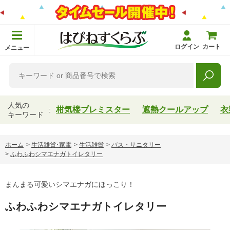
ログイン
カート
メニュー
人気の
柑気楼プレミスター
遮熱クールアップ
衣
キーワード
ホーム
>
生活雑貨･家電
>
生活雑貨
>
バス・サニタリー
>
ふわふわシマエナガトイレタリー
まんまる可愛いシマエナガにほっこり！
ふわふわシマエナガトイレタリー